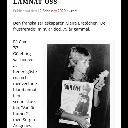
LÄMNAT OSS
Publicerad den
12 February 2020
av
red.
Den franska serieskaparen Claire Bretécher, ”De
frustrerade” m m, är död, 79 år gammal.
På Comics
’87 i
Göteborg
var hon en
av
hedersgäste
rna och
medverkade
bland annat
i en
scendiskuss
ion, ”Vad är
humor?”,
med Sergio
Aragonés,