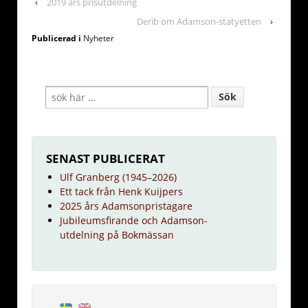
‹
2019 års prisutdelning
Derib om Adamson-statyetten
›
Publicerad i
Nyheter
SENAST PUBLICERAT
Ulf Granberg (1945–2026)
Ett tack från Henk Kuijpers
2025 års Adamsonpristagare
Jubileumsfirande och Adamson-
utdelning på Bokmässan