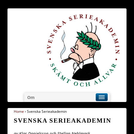
Om
Home
›
Svenska Serieakademin
SVENSKA SERIEAKADEMIN
av Klas Danielsson och Stellan Nehlmark