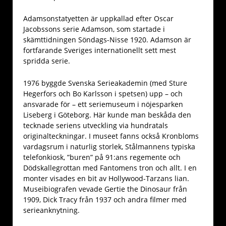
Adamsonstatyetten är uppkallad efter Oscar
Jacobssons serie Adamson, som startade i
skämttidningen Söndags-Nisse 1920. Adamson är
fortfarande Sveriges internationellt sett mest
spridda serie.
1976 byggde Svenska Serieakademin (med Sture
Hegerfors och Bo Karlsson i spetsen) upp – och
ansvarade för – ett seriemuseum i nöjesparken
Liseberg i Göteborg. Här kunde man beskåda den
tecknade seriens utveckling via hundratals
originalteckningar. I museet fanns också Kronbloms
vardagsrum i naturlig storlek, Stålmannens typiska
telefonkiosk, ”buren” på 91:ans regemente och
Dödskallegrottan med Fantomens tron och allt. I en
monter visades en bit av Hollywood-Tarzans lian.
Museibiografen vevade Gertie the Dinosaur från
1909, Dick Tracy från 1937 och andra filmer med
serieanknytning.