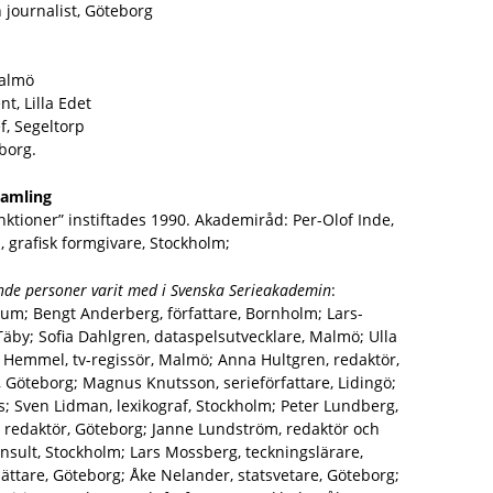
 journalist, Göteborg
a
Malmö
t, Lilla Edet
f, Segeltorp
borg.
samling
tioner” instiftades 1990. Akademiråd: Per-Olof Inde,
 grafisk formgivare, Stockholm;
nde personer varit med i Svenska Serieakademin
:
rum; Bengt Anderberg, författare, Bornholm; Lars-
äby; Sofia Dahlgren, dataspelsutvecklare, Malmö; Ulla
an Hemmel, tv-regissör, Malmö; Anna Hultgren, redaktör,
, Göteborg; Magnus Knutsson, serieförfattare, Lidingö;
; Sven Lidman, lexikograf, Stockholm; Peter Lundberg,
 redaktör, Göteborg; Janne Lundström, redaktör och
konsult, Stockholm; Lars Mossberg, teckningslärare,
ättare, Göteborg; Åke Nelander, statsvetare, Göteborg;