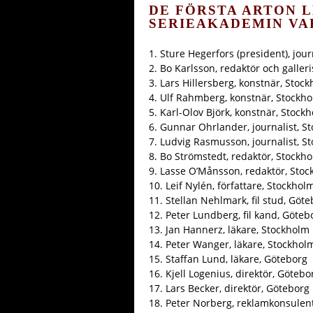
DE FÖRSTA ARTON 
SERIEAKADEMIN VA
1. Sture Hegerfors (president), jour
2. Bo Karlsson, redaktör och galler
3. Lars Hillersberg, konstnär, Stoc
4. Ulf Rahmberg, konstnär, Stockh
5. Karl-Olov Björk, konstnär, Stock
6. Gunnar Ohrlander, journalist, S
7. Ludvig Rasmusson, journalist, S
8. Bo Strömstedt, redaktör, Stockh
9. Lasse O’Månsson, redaktör, Sto
10. Leif Nylén, författare, Stockhol
11. Stellan Nehlmark, fil stud, Göt
12. Peter Lundberg, fil kand, Göteb
13. Jan Hannerz, läkare, Stockholm
14. Peter Wanger, läkare, Stockhol
15. Staffan Lund, läkare, Göteborg
16. Kjell Logenius, direktör, Götebo
17. Lars Becker, direktör, Göteborg
18. Peter Norberg, reklamkonsulent