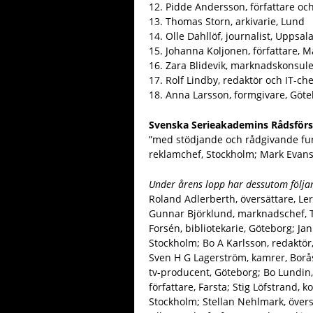
12. Pidde Andersson, författare och
13. Thomas Storn, arkivarie, Lund
14. Olle Dahllöf, journalist, Uppsal
15. Johanna Koljonen, författare, 
16. Zara Blidevik, marknadskonsulen
17. Rolf Lindby, redaktör och IT-che
18. Anna Larsson, formgivare, Göte
Svenska Serieakademins Rådsför
”med stödjande och rådgivande funk
reklamchef, Stockholm; Mark Evans,
Under årens lopp har dessutom följa
Roland Adlerberth, översättare, Le
Gunnar Björklund, marknadschef, T
Forsén, bibliotekarie, Göteborg; J
Stockholm; Bo A Karlsson, redaktör
Sven H G Lagerström, kamrer, Borås
tv-producent, Göteborg; Bo Lundin,
författare, Farsta; Stig Löfstrand, 
Stockholm; Stellan Nehlmark, övers