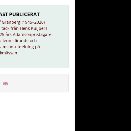
AST PUBLICERAT
f Granberg (1945–2026)
t tack från Henk Kuijpers
25 års Adamsonpristagare
bileumsfirande och
amson-utdelning på
kmässan