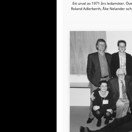
Ett urval av 1971 års ledamöter. Öv
Roland Adlerberth, Åke Nelander och