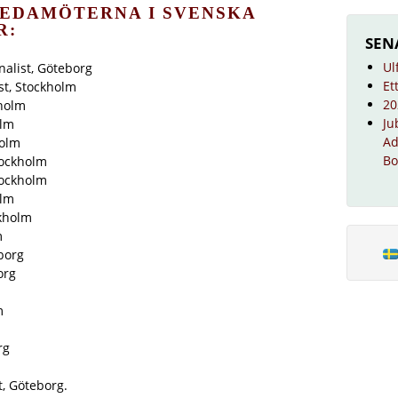
LEDAMÖTERNA I SVENSKA
R:
SEN
Ul
nalist, Göteborg
Et
ist, Stockholm
20
kholm
Ju
olm
Ad
holm
Bo
tockholm
tockholm
olm
ckholm
m
eborg
org
m
rg
, Göteborg.