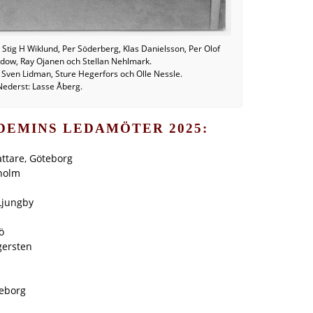
Stig H Wiklund, Per Söderberg, Klas Danielsson, Per Olof
ydow, Ray Ojanen och Stellan Nehlmark.
 Sven Lidman, Sture Hegerfors och Olle Nessle.
Nederst: Lasse Åberg.
DEMINS LEDAMÖTER 2025:
attare, Göteborg
kholm
Ljungby
ö
gersten
teborg