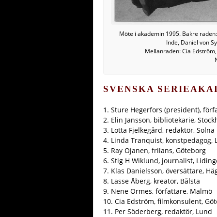
Möte i akademin 1995. Bakre raden: 
Inde, Daniel von S
Mellanraden: Cia Edström,
SVENSKA SERIEAKA
1. Sture Hegerfors (president), förf
2. Elin Jansson, bibliotekarie, Stoc
3. Lotta Fjelkegård, redaktör, Solna
4. Linda Tranquist, konstpedagog, 
5. Ray Ojanen, frilans, Göteborg
6. Stig H Wiklund, journalist, Liding
7. Klas Danielsson, översättare, Hä
8. Lasse Åberg, kreatör, Bålsta
9. Nene Ormes, författare, Malmö
10. Cia Edström, filmkonsulent, Gö
11. Per Söderberg, redaktör, Lund