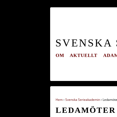
SVENSKA
OM
AKTUELLT
ADAM
Hem
›
Svenska Serieakademin
›
Ledamöte
LEDAMÖTER