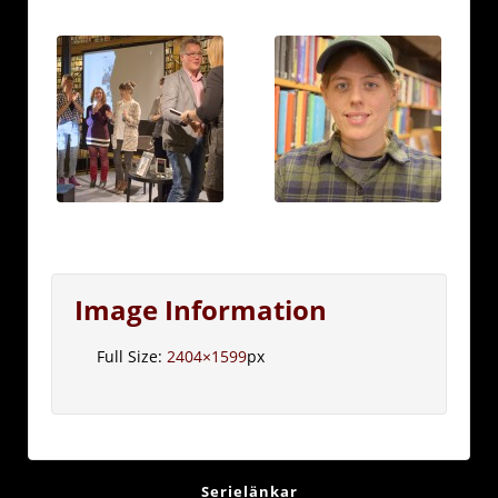
Image Information
Full Size:
2404×1599
px
Serielänkar