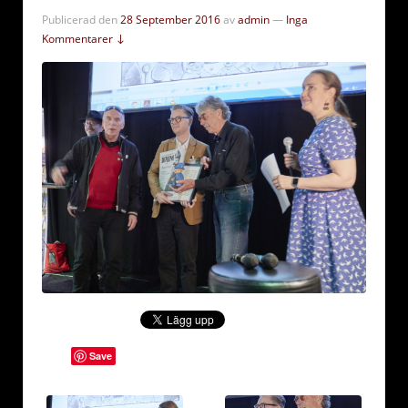
Publicerad den
28 September 2016
av
admin
—
Inga
Kommentarer ↓
Save