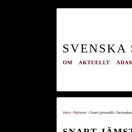
SVENSKA
OM
AKTUELLT
ADAM
Hem
›
Nyheter
›
Snart jämställt i Serieak
SNART JÄMS