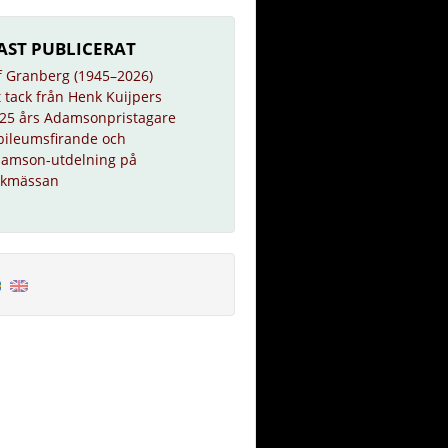
AST PUBLICERAT
f Granberg (1945–2026)
t tack från Henk Kuijpers
25 års Adamsonpristagare
bileumsfirande och
amson-utdelning på
kmässan