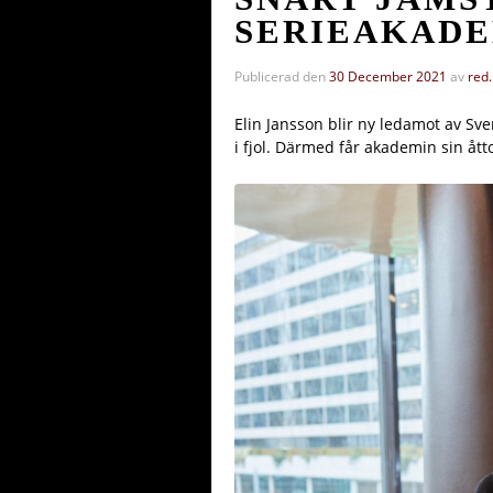
SERIEAKAD
Publicerad den
30 December 2021
av
red.
Elin Jansson blir ny ledamot av Sv
i fjol. Därmed får akademin sin åt