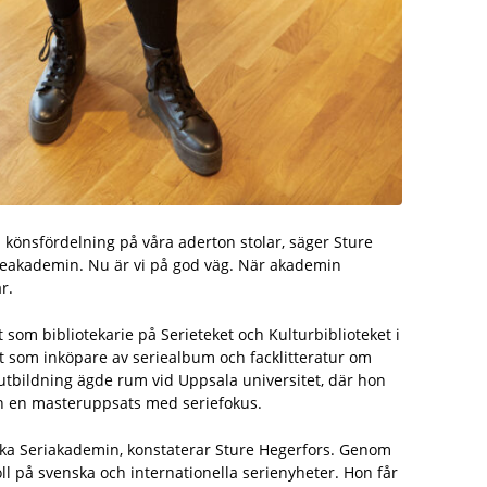
n könsfördelning på våra aderton stolar, säger Sture
rieakademin. Nu är vi på god väg. När akademin
r.
 som bibliotekarie på Serieteket och Kultur­biblioteket i
 som inköpare av seriealbum och facklitteratur om
­utbildning ägde rum vid Uppsala universitet, där hon
h en masteruppsats med seriefokus.
enska Seriakademin, konstaterar Sture Hegerfors. Genom
oll på svenska och internationella serienyheter. Hon får