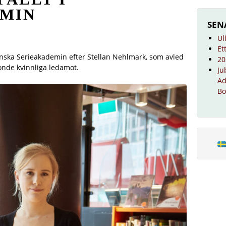
EMIN
SEN
Ul
Et
enska Serieakademin efter Stellan Nehlmark, som avled
20
tonde kvinnliga ledamot.
Ju
Ad
Bo