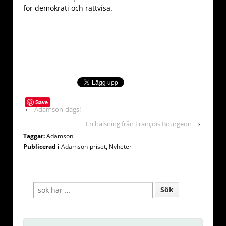
för demokrati och rättvisa.
Save
‹
Adamson-dags!
En hälsning från François Bourgeon
›
Taggar:
Adamson
Publicerad i
Adamson-priset
,
Nyheter