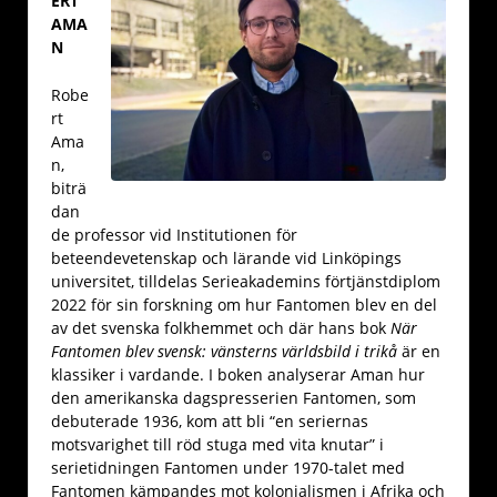
ERT
AMA
N
Robe
rt
Ama
n,
biträ
dan
de professor vid Institutionen för
beteendevetenskap och lärande vid Linköpings
universitet, tilldelas Serieakademins förtjänstdiplom
2022 för sin forskning om hur Fantomen blev en del
av det svenska folkhemmet och där hans bok
När
Fantomen blev svensk: vänsterns världsbild i trikå
är en
klassiker i vardande. I boken analyserar Aman hur
den amerikanska dagspresserien Fantomen, som
debuterade 1936, kom att bli “en seriernas
motsvarighet till röd stuga med vita knutar” i
serietidningen Fantomen under 1970-talet med
Fantomen kämpandes mot kolonialismen i Afrika och