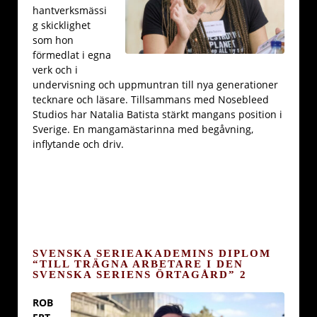
hantverksmässi
g skicklighet
som hon
förmedlat i egna
verk och i
undervisning och uppmuntran till nya generationer
tecknare och läsare. Tillsammans med Nosebleed
Studios har Natalia Batista stärkt mangans position i
Sverige. En mangamästarinna med begåvning,
inflytande och driv.
SVENSKA SERIEAKADEMINS DIPLOM
“TILL TRÄGNA ARBETARE I DEN
SVENSKA SERIENS ÖRTAGÅRD” 2
ROB