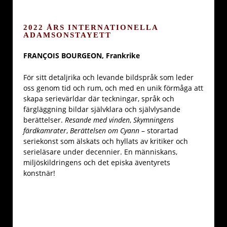
2022 ÅRS INTERNATIONELLA
ADAMSONSTAYETT
FRANÇOIS BOURGEON, Frankrike
För sitt detaljrika och levande bildspråk som leder
oss genom tid och rum, och med en unik förmåga att
skapa serievärldar där teckningar, språk och
färgläggning bildar självklara och självlysande
berättelser.
Resande med vinden
,
Skymningens
färdkamrater
,
Berättelsen
om
Cyann
– storartad
seriekonst som älskats och hyllats av kritiker och
serieläsare under decennier. En människans,
miljöskildringens och det episka äventyrets
konstnär!