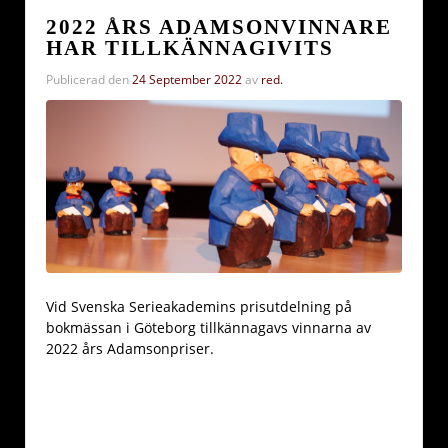
2022 ÅRS ADAMSONVINNARE
HAR TILLKÄNNAGIVITS
Publicerad den
24 September 2022
av
red.
Vid Svenska Serieakademins prisutdelning på
bokmässan i Göteborg tillkännagavs vinnarna av
2022 års Adamsonpriser.