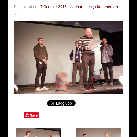
Publicerad den
7 October 2013
av
admin
—
Inga Kommentarer
↓
Save