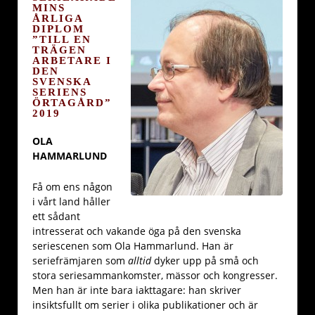
MINS
ÅRLIGA
DIPLOM
”TILL EN
TRÄGEN
ARBETARE I
DEN
SVENSKA
SERIENS
ÖRTAGÅRD”
2019
OLA
HAMMARLUND
Få om ens någon
i vårt land håller
ett sådant
intresserat och vakande öga på den svenska
seriescenen som Ola Hammarlund. Han är
seriefrämjaren som
alltid
dyker upp på små och
stora seriesammankomster, mässor och kongresser.
Men han är inte bara iakttagare: han skriver
insiktsfullt om serier i olika publikationer och är