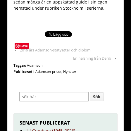
sedan många år en uppskattad guide i sin egen
hemstad under rubriken Stockholm i serierna.
Save
‹
2019 års Adamson-statyetter och diplom
En hälsning från Derib
›
Taggar:
Adamson
Publicerad i
Adamson-priset
,
Nyheter
SENAST PUBLICERAT
Ulf Granberg (1945–2026)