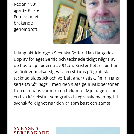
Redan 1981
gjorde Krister
Petersson ett
brakande
genombrott i
talangjakttidningen Svenska Serier. Han fångades
upp av förlaget Semic och tecknade tidigt några av
de bästa episoderna av 91:an. Krister Petersson har
småningom visat sig vara en virtuos på grotesk
tecknad slapstick och verbalt anarkistiskt finlir. Hans
serie
Uti vår hage
– med den slafsige huvudpersonen
Faló och hans vänner och bekanta i Mjölhagen – är
en lika kärleksfull som grafiskt expressiv hyllning till
svensk folklighet när den är som bäst och sämst.
SVENSKA
SERIEAKADE