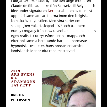
I början av 1960-talet flyttade den unge tecknaren
Claude de Ribeaupierre från Schweiz till Belgien och
blev under signaturen
Derib
snabbt en av de mest
uppmärksammade artisterna inom den belgiska
komiska äventyrsstilen. Med sina serier om
siouxpojken Yakari, skapad 1973, och trappern
Buddy Longway från 1974 utvecklade han en alldeles
egen realistisk uttrycksform. Hans knappa och
eftertänksamma berättande har i det närmaste
hypnotiska kvaliteter, hans nordamerikanska
landskapsbilder är ofta rena mästerverk.
2019
ÅRS SVENS
KA
ADAMSONS
TATYETT
KRISTER
PETERSSON