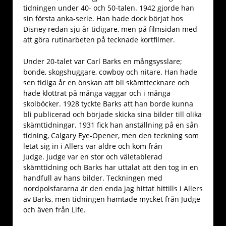
tidningen under 40- och 50-talen. 1942 gjorde han
sin första anka-serie. Han hade dock börjat hos
Disney redan sju år tidigare, men på filmsidan med
att göra rutinarbeten på tecknade kortfilmer.
Under 20-talet var Carl Barks en mångsysslare;
bonde, skogshuggare, cowboy och nitare. Han hade
sen tidiga år en önskan att bli skämttecknare och
hade klottrat på många väggar och i många
skolböcker. 1928 tyckte Barks att han borde kunna
bli publicerad och började skicka sina bilder till olika
skämttidningar. 1931 fick han anställning på en sån
tidning, Calgary Eye-Opener, men den teckning som
letat sig in i Allers var äldre och kom från
Judge. Judge var en stor och väletablerad
skämttidning och Barks har uttalat att den tog in en
handfull av hans bilder. Teckningen med
nordpolsfararna är den enda jag hittat hittills i Allers
av Barks, men tidningen hämtade mycket från Judge
och även från Life.