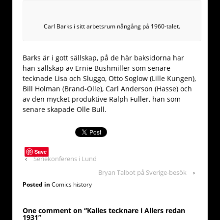
Carl Barks i sitt arbetsrum nångång på 1960-talet.
Barks är i gott sällskap, på de här baksidorna har
han sällskap av Ernie Bushmiller som senare
tecknade Lisa och Sluggo, Otto Soglow (Lille Kungen),
Bill Holman (Brand-Olle), Carl Anderson (Hasse) och
av den mycket produktive Ralph Fuller, han som
senare skapade Olle Bull.
Save
‹
Seriekonferens i Lund
Bryan Talbot på Sverige-besök
›
Posted in
Comics history
One comment on “
Kalles tecknare i Allers redan
1931
”