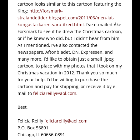
cartoon looks similar to this cartoon featuring the
King:
http://forsmark-
stralandetider.blogspot.com/2011/06/men-lat-
kungastackaren-vara-ifred.html
. I’ve e-mailed Åke
Forsmark to see if he drew the Christmas cartoon,
or if he knew who did, but I didn’t hear from him.
As I mentioned, I’ve also contacted the
newspapers, Aftonbladet, DN, Expressen, and
many more. I’d like to obtain just a small .jpeg
cartoon, to place with my photos that I took on my
Christmas vacation in 2012. Thank you so much
for your help. I’d be willing to purchase the
cartoon and pay for shipping, or receive it by e-
mail to
feliciareilly@aol.com
.
Best,
Felicia Reilly
feliciareilly@aol.com
P.O. Box 56891
Chicago, IL 60656-0891