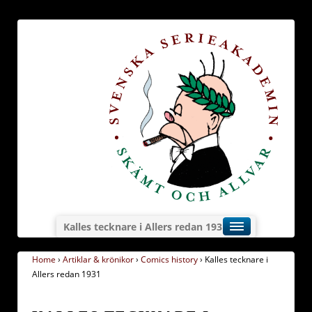
Kalles tecknare i Allers redan 1931
Home
›
Artiklar & krönikor
›
Comics history
›
Kalles tecknare i
Allers redan 1931