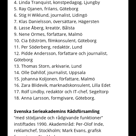
4. Linda Tranquist, konstpedagog, Ljungby
5. Ray Ojanen, frilans, Göteborg
6. Stig H Wiklund, journalist, Lidingö
7. Klas Danielsson, översättare, Hägersten
8. Lasse Åberg, kreatör, Bålsta
9. Nene Ormes, författare, Malmö
10. Cia Edström, filmkonsulent, Göteborg
11. Per Söderberg, redaktör, Lund
12. Pidde Andersson, författare och journalist,
Göteborg
13. Thomas Storn, arkivarie, Lund
14. Olle Dahllöf, journalist, Uppsala
15. Johanna Koljonen, författare, Malmö
16. Zara Blidevik, marknadskonsulent, Lilla Edet
17. Rolf Lindby, redaktör och IT-chef, Segeltorp
18. Anna Larsson, formgivare, Göteborg.
Svenska Serieakademins Rådsförsamling
”med stödjande och rådgivande funktioner”
instiftades 1990. Akademiråd: Per-Olof Inde,
reklamchef, Stockholm; Mark Evans, grafisk