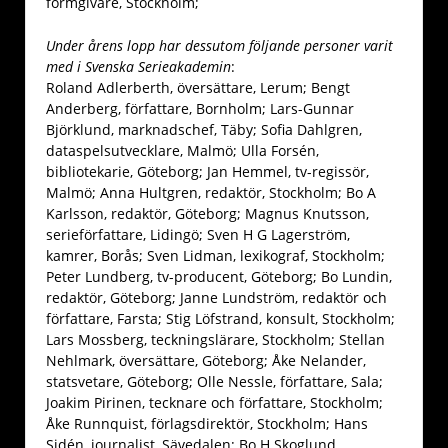
formgivare, Stockholm;
Under årens lopp har dessutom följande personer varit
med i Svenska Serieakademin
:
Roland Adlerberth, översättare, Lerum; Bengt
Anderberg, författare, Bornholm; Lars-Gunnar
Björklund, marknadschef, Täby; Sofia Dahlgren,
dataspelsutvecklare, Malmö; Ulla Forsén,
bibliotekarie, Göteborg; Jan Hemmel, tv-regissör,
Malmö; Anna Hultgren, redaktör, Stockholm; Bo A
Karlsson, redaktör, Göteborg; Magnus Knutsson,
serieförfattare, Lidingö; Sven H G Lagerström,
kamrer, Borås; Sven Lidman, lexikograf, Stockholm;
Peter Lundberg, tv-producent, Göteborg; Bo Lundin,
redaktör, Göteborg; Janne Lundström, redaktör och
författare, Farsta; Stig Löfstrand, konsult, Stockholm;
Lars Mossberg, teckningslärare, Stockholm; Stellan
Nehlmark, översättare, Göteborg; Åke Nelander,
statsvetare, Göteborg; Olle Nessle, författare, Sala;
Joakim Pirinen, tecknare och författare, Stockholm;
Åke Runnquist, förlagsdirektör, Stockholm; Hans
Sidén, journalist, Sävedalen; Bo H Skoglund,