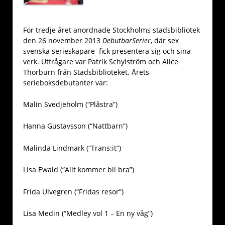
För tredje året anordnade Stockholms stadsbibliotek
den 26 november 2013
DebutbarSerier
, där sex
svenska serieskapare fick presentera sig och sina
verk. Utfrågare var Patrik Schylström och Alice
Thorburn från Stadsbiblioteket. Årets
serieboksdebutanter var:
Malin Svedjeholm (“Plåstra”)
Hanna Gustavsson (“Nattbarn”)
Malinda Lindmark (“Trans:it”)
Lisa Ewald (“Allt kommer bli bra”)
Frida Ulvegren (“Fridas resor”)
Lisa Medin (“Medley vol 1 – En ny våg”)