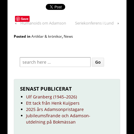
Save
‹
Humanoids om Adamson
Seriekonferens i Lund
›
Posted in
Artiklar & krönikor
,
News
SENAST PUBLICERAT
Ulf Granberg (1945–2026)
Ett tack från Henk Kuijpers
2025 års Adamsonpristagare
Jubileumsfirande och Adamson-
utdelning på Bokmässan