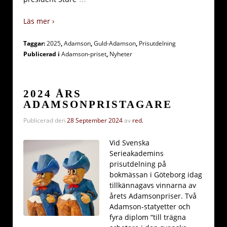
Läs mer ›
Taggar:
2025
,
Adamson
,
Guld-Adamson
,
Prisutdelning
Publicerad i
Adamson-priset
,
Nyheter
2024 ÅRS
ADAMSONPRISTAGARE
Publicerad den
28 September 2024
av
red.
Vid Svenska
Serieakademins
prisutdelning på
bokmässan i Göteborg idag
tillkännagavs vinnarna av
årets Adamsonpriser. Två
Adamson-statyetter och
fyra diplom “till trägna