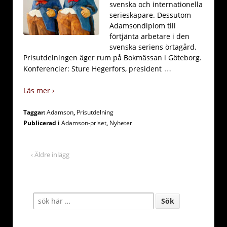
svenska och internationella
serieskapare. Dessutom
Adamsondiplom till
förtjänta arbetare i den
svenska seriens örtagård.
Prisutdelningen äger rum på Bokmässan i Göteborg.
…
Konferencier: Sture Hegerfors, president
Läs mer ›
Taggar:
Adamson
,
Prisutdelning
Publicerad i
Adamson-priset
,
Nyheter
‹ Äldre inlägg