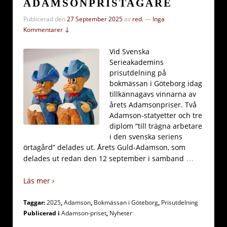
ADAMSONPRISTAGARE
Publicerad den
27 September 2025
av
red.
—
Inga
Kommentarer ↓
Vid Svenska
Serieakademins
prisutdelning på
bokmässan i Göteborg idag
tillkännagavs vinnarna av
årets Adamsonpriser. Två
Adamson-statyetter och tre
diplom “till trägna arbetare
i den svenska seriens
örtagård” delades ut. Årets Guld-Adamson, som
…
delades ut redan den 12 september i samband
Läs mer ›
Taggar:
2025
,
Adamson
,
Bokmässan i Göteborg
,
Prisutdelning
Publicerad i
Adamson-priset
,
Nyheter