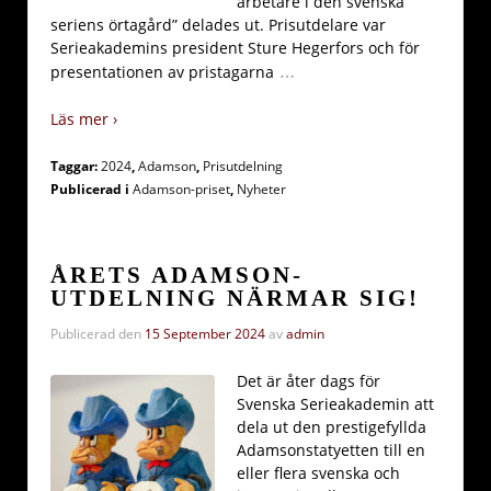
arbetare i den svenska
seriens örtagård” delades ut. Prisutdelare var
Serieakademins president Sture Hegerfors och för
…
presentationen av pristagarna
Läs mer ›
Taggar:
2024
,
Adamson
,
Prisutdelning
Publicerad i
Adamson-priset
,
Nyheter
ÅRETS ADAMSON-
UTDELNING NÄRMAR SIG!
Publicerad den
15 September 2024
av
admin
Det är åter dags för
Svenska Serieakademin att
dela ut den prestigefyllda
Adamsonstatyetten till en
eller flera svenska och