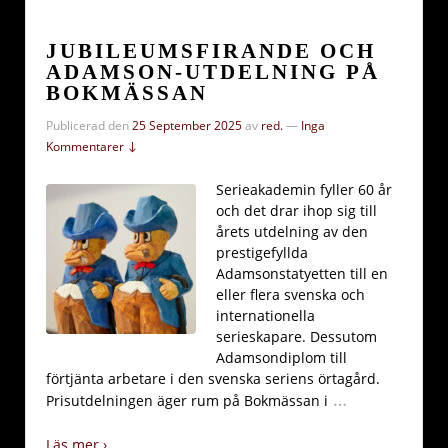
JUBILEUMSFIRANDE OCH
ADAMSON-UTDELNING PÅ
BOKMÄSSAN
Publicerad den
25 September 2025
av
red.
—
Inga
Kommentarer ↓
Serieakademin fyller 60 år
och det drar ihop sig till
årets utdelning av den
prestigefyllda
Adamsonstatyetten till en
eller flera svenska och
internationella
serieskapare. Dessutom
Adamsondiplom till
förtjänta arbetare i den svenska seriens örtagård.
…
Prisutdelningen äger rum på Bokmässan i
Läs mer ›