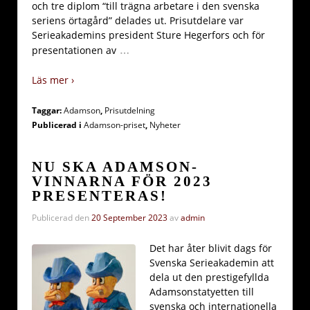
och tre diplom “till trägna arbetare i den svenska
seriens örtagård” delades ut. Prisutdelare var
Serieakademins president Sture Hegerfors och för
…
presentationen av
Läs mer ›
Taggar:
Adamson
,
Prisutdelning
Publicerad i
Adamson-priset
,
Nyheter
NU SKA ADAMSON-
VINNARNA FÖR 2023
PRESENTERAS!
Publicerad den
20 September 2023
av
admin
Det har åter blivit dags för
Svenska Serieakademin att
dela ut den prestigefyllda
Adamsonstatyetten till
svenska och internationella