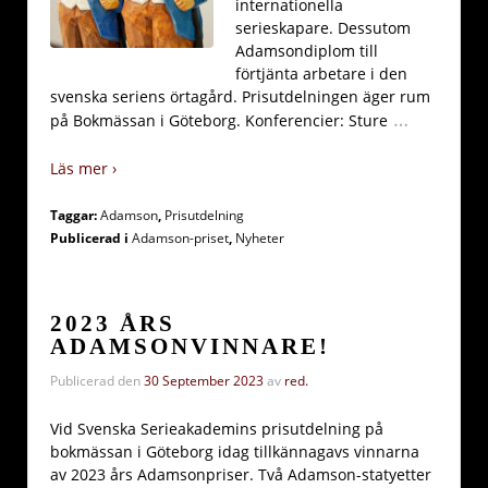
internationella
serieskapare. Dessutom
Adamsondiplom till
förtjänta arbetare i den
svenska seriens örtagård. Prisutdelningen äger rum
…
på Bokmässan i Göteborg. Konferencier: Sture
Läs mer ›
Taggar:
Adamson
,
Prisutdelning
Publicerad i
Adamson-priset
,
Nyheter
2023 ÅRS
ADAMSONVINNARE!
Publicerad den
30 September 2023
av
red.
Vid Svenska Serieakademins prisutdelning på
bokmässan i Göteborg idag tillkännagavs vinnarna
av 2023 års Adamsonpriser. Två Adamson-statyetter