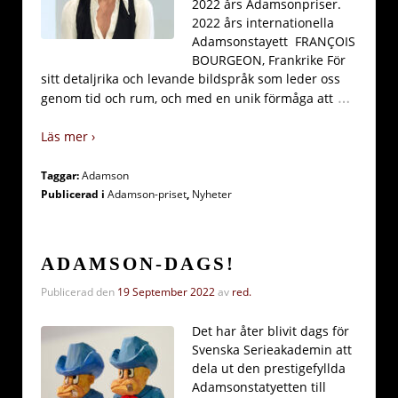
2022 års Adamsonpriser.
2022 års internationella
Adamsonstayett FRANÇOIS
BOURGEON, Frankrike För
sitt detaljrika och levande bildspråk som leder oss
…
genom tid och rum, och med en unik förmåga att
Läs mer ›
Taggar:
Adamson
Publicerad i
Adamson-priset
,
Nyheter
ADAMSON-DAGS!
Publicerad den
19 September 2022
av
red.
Det har åter blivit dags för
Svenska Serieakademin att
dela ut den prestigefyllda
Adamsonstatyetten till