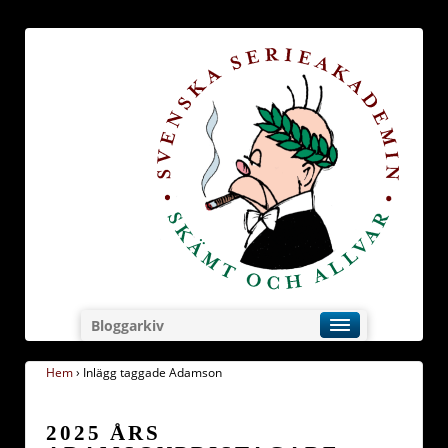
Bloggarkiv
Hem
›
Inlägg taggade Adamson
2025 ÅRS