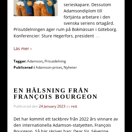
serieskapare. Dessutom
Adamsondiplom till
förtjänta arbetare i den
svenska seriens örtagård.
Prisutdelningen äger rum på Bokmässan i Göteborg.
…
Konferencier: Sture Hegerfors, president
Läs mer ›
Taggar:
Adamson
,
Prisutdelning
Publicerad i
Adamson-priset
,
Nyheter
EN HÄLSNING FRÅN
FRANÇOIS BOURGEON
Publicerad den
24 January 2023
av
red.
Det har kommit ett tackbrev från 2022 års vinnare av
den internationella Adamson-statyetten, François
Bourgeon. Så här skriver han: Dear Sir, Séverine