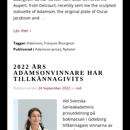
Aupert, from Delcourt, recently sent me the sculpted
statuette of Adamson, the original plate of Oscar
…
Jacobson and
Läs mer ›
Taggar:
Adamson
,
François Bourgeon
Publicerad i
Adamson-priset
,
Nyheter
2022 ÅRS
ADAMSONVINNARE HAR
TILLKÄNNAGIVITS
Publicerad den
24 September 2022
av
red.
Vid Svenska
Serieakademins
prisutdelning på
bokmässan i Göteborg
tillkännagavs vinnarna av