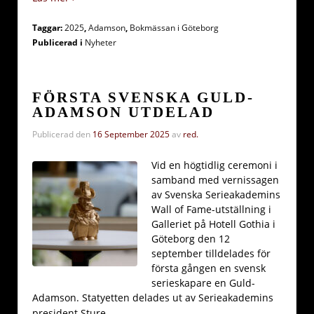
Taggar:
2025
,
Adamson
,
Bokmässan i Göteborg
Publicerad i
Nyheter
FÖRSTA SVENSKA GULD-
ADAMSON UTDELAD
Publicerad den
16 September 2025
av
red.
Vid en högtidlig ceremoni i
samband med vernissagen
av Svenska Serieakademins
Wall of Fame-utställning i
Galleriet på Hotell Gothia i
Göteborg den 12
september tilldelades för
första gången en svensk
serieskapare en Guld-
Adamson. Statyetten delades ut av Serieakademins
…
president Sture