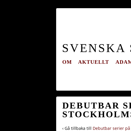
SVENSKA
OM
AKTUELLT
ADAM
DEBUTBAR SE
STOCKHOLMS
‹ Gå tillbaka till
Debutbar serier på