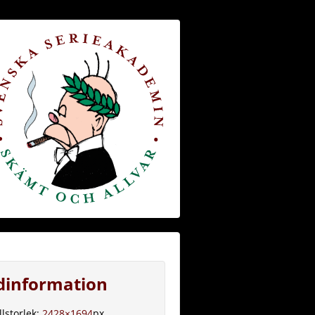
ldinformation
llstorlek:
2428×1694
px